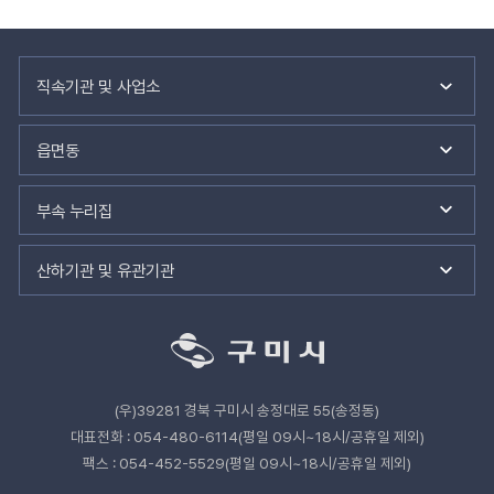
력
관
련
직속기관 및 사업소
기
관
바
읍면동
로
가
기
부속 누리집
산하기관 및 유관기관
(우)39281 경북 구미시 송정대로 55(송정동)
대표전화 : 054-480-6114(평일 09시~18시/공휴일 제외)
팩스 : 054-452-5529(평일 09시~18시/공휴일 제외)