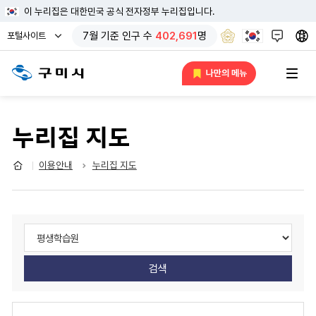
이 누리집은 대한민국 공식 전자정부 누리집입니다.
열
7
월 기준
인구 수
402,691
명
포털사이트
기
열기
나만의 메뉴
누리집 지도
이용안내
누리집 지도
사
이
트
사
목
이
록
트
검
목