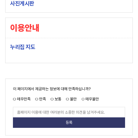
사진게시판
이용안내
누리집 지도
페
이 페이지에서 제공하는 정보에 대해 만족하십니까?
이
지
만
매우만족
만족
보통
불만
매우불만
족
도
페
이
지
만
족
도
평
가
입