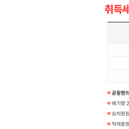
취득세
취
득
세
및
공
채
공동명
감
면
배기량 2
대
승차정원
상
적재중량
을