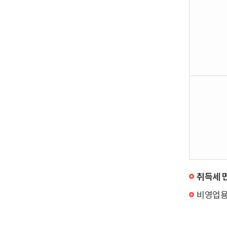
세
액
을
구
분,
종
류,
세
율
로
나
타
낸
취득세 
표
비영업용
입
니
다.