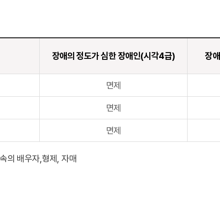
장애의 정도가 심한 장애인(시각4급)
장애
면제
면제
면제
속의 배우자,형제, 자매