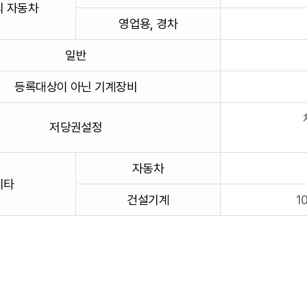
의 자동차
영업용, 경차
일반
등록대상이 아닌 기계장비
저당권설정
자동차
기타
건설기계
1