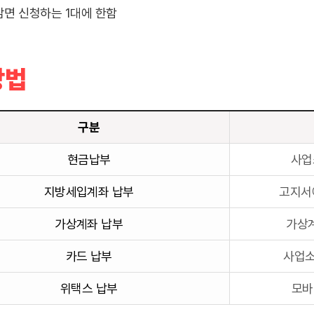
감면 신청하는 1대에 한함
방법
구분
현금납부
사업
지방세입계좌 납부
고지서
가상계좌 납부
가상계
카드 납부
사업소
위택스 납부
모바