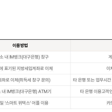
이용방법
소 내 IM뱅크(대구은행) 창구
계
에 표기된 지방세입계좌로 이체
이
좌로 이체(취득세 창구 문의)
타 은행 또는 업무시간
 내 IM뱅크(대구은행) ATM기
타 은행 이용고객인
일 ‘스마트 위택스’ 어플 이용
카