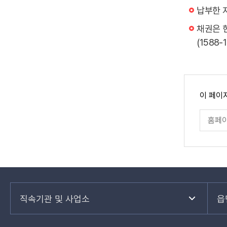
이
납부한 
한
용
장
채권은 
방
애
(1588
법,
인
비
(시
고
각
로
4
페
이 페이
구
이
급),
지
페
분
만
장
이
족
하
지
도
애
만
여
족
의
도
나
평
정
가
타
도
입
낸
관
력
가
련
표
직속기관 및 사업소
읍
심
기
입
관
하
니