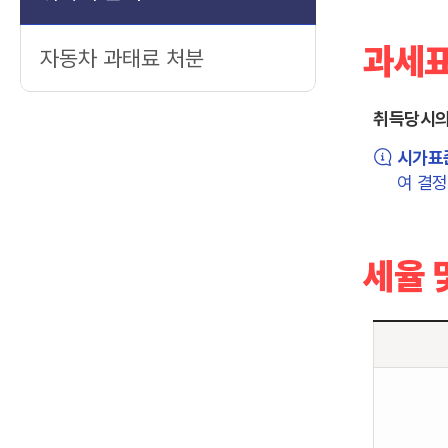
과세
자동차 과태료 처분
취득당시의
시가표
여 결정
세율 
세
율
및