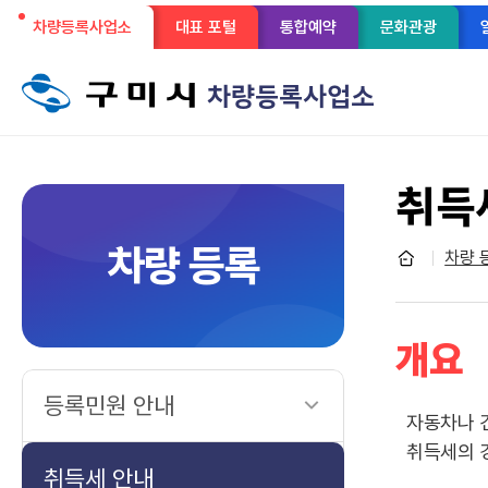
선
차량등록사업소
대표 포털
통합예약
문화관광
메
택
뉴
차량등록사업소
구
됨
성
취득
차량 등록
차량 
개요
등록민원 안내
자동차나 건
취득세의 경
취득세 안내