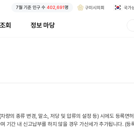
7
월 기준
인구 수
402,691
명
구미시의회
국가
검
 조회
정보 마당
색
검색창 열기
어
입
력
량의 종류 변경, 말소, 저당 및 압류의 설정 등) 시에도 등록면
 기간 내 신고납부를 하지 않을 경우 가산세가 추가됩니다. (등록