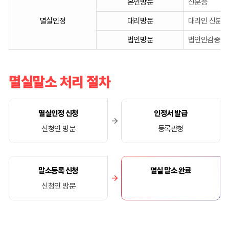
본인방문
신분증
비
서
멸실인정
대리방문
대리인 신분증
류
법인방문
법인인감증명서
대
해
나
타
멸실말소 처리 절차
낸
표
입
멸실인정 신청
인정서 발급
니
신청인 방문
등록관청
다.
말소등록 신청
멸실 말소 완료
신청인 방문