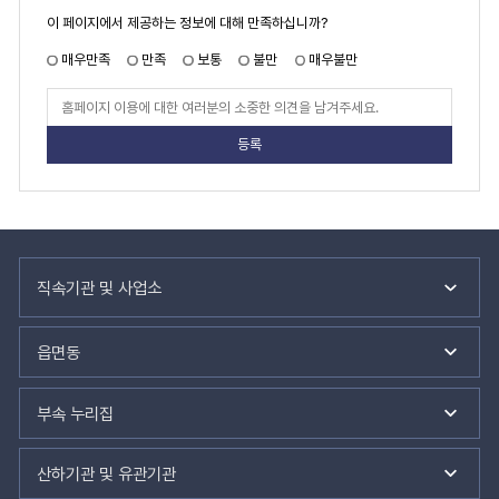
페
이 페이지에서 제공하는 정보에 대해 만족하십니까?
이
지
만
매우만족
만족
보통
불만
매우불만
족
도
페
이
지
만
족
도
평
가
입
력
관
련
직속기관 및 사업소
기
관
바
읍면동
로
가
기
부속 누리집
산하기관 및 유관기관