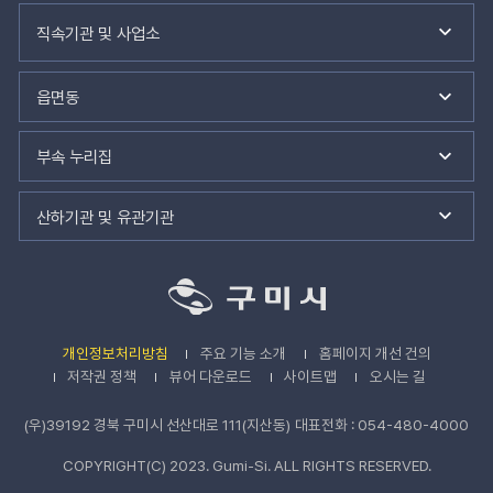
관
련
직속기관 및 사업소
기
관
바
읍면동
로
가
기
부속 누리집
산하기관 및 유관기관
개인정보처리방침
주요 기능 소개
홈페이지 개선 건의
저작권 정책
뷰어 다운로드
사이트맵
오시는 길
(우)39192 경북 구미시 선산대로 111(지산동)
대표전화 : 054-480-4000
COPYRIGHT(C) 2023. Gumi-Si. ALL RIGHTS RESERVED.