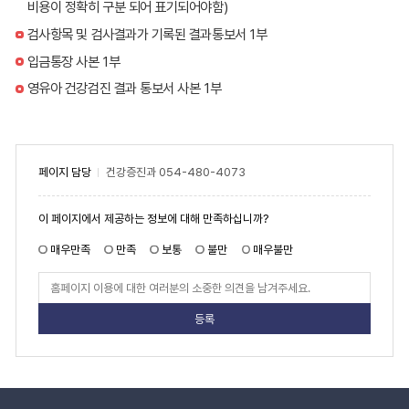
비용이 정확히 구분 되어 표기되어야함)
검사항목 및 검사결과가 기록된 결과통보서 1부
입금통장 사본 1부
영유아 건강검진 결과 통보서 사본 1부
페이지 담당
건강증진과
054-480-4073
페
이 페이지에서 제공하는 정보에 대해 만족하십니까?
이
지
만
매우만족
만족
보통
불만
매우불만
족
도
페
이
지
만
족
도
평
가
입
력