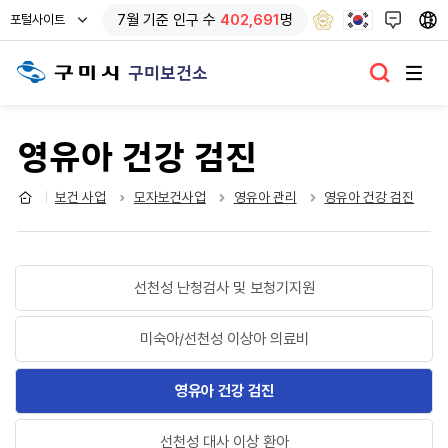
열
7
월 기준
인구 수
402,691
명
포털사이트
기
구미보건소
영유아 건강 검진
보건 사업
모자보건사업
영유아 관리
영유아 건강 검진
선천성 난청검사 및 보청기지원
미숙아/선천성 이상아 의료비
영유아 건강 검진
선천성 대사 이상 환아