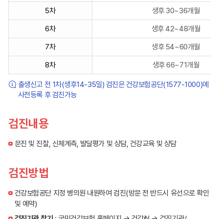
대
5차
생후 30~36개월
상
6차
생후 42~48개월
에
대
7차
생후 54~60개월
해
검
8차
생후 66~71개월
진
출생신고 전 1차(생후14-35일) 검진은 건강보험공단(1577-1000)에
차
사전등록 후 검진가능
수,
월
령,
검진내용
검
진
문진 및 진찰, 신체계측, 발달평가 및 상담, 건강교육 및 상담
시
기
검진방법
로
구
분
건강보험공단 지정 병의원 내원하여 검진(방문 전 반드시 유선으로 확인
하
및 예약)
여
검진기관 찾기
: 국민건강보험 홈페이지 → 건강iN → 검진기관/