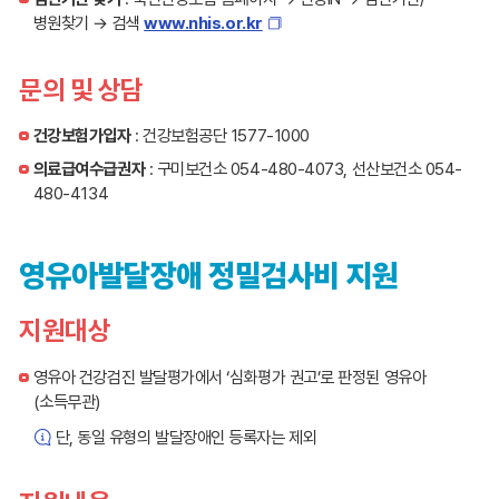
나
병원찾기 → 검색
www.nhis.or.kr
타
내
문의 및 상담
는
표
입
건강보험가입자
: 건강보험공단 1577-1000
니
의료급여수급권자
: 구미보건소 054-480-4073, 선산보건소 054-
다.
480-4134
영유아발달장애 정밀검사비 지원
지원대상
영유아 건강검진 발달평가에서 ‘심화평가 권고’로 판정된 영유아
(소득무관)
단, 동일 유형의 발달장애인 등록자는 제외