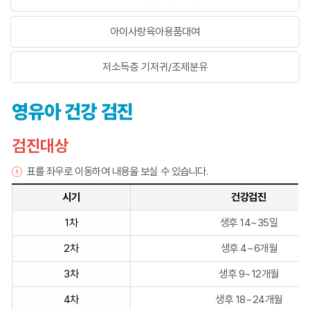
아이사랑육아용품대여
저소득층 기저귀/조제분유
영유아 건강 검진
검진대상
표를 좌우로 이동하여 내용을 보실 수 있습니다.
시기
건강검진
영
1차
생후 14~35일
유
아
2차
생후 4~6개월
건
3차
생후 9~12개월
강
검
4차
생후 18~24개월
진