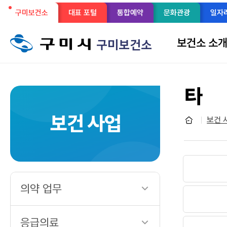
선
구미보건소
대표 포털
통합예약
문화관광
일자
메
택
뉴
보건소 소
구미보건소
구
됨
성
타
보건 사업
보건 
의약 업무
응급의료