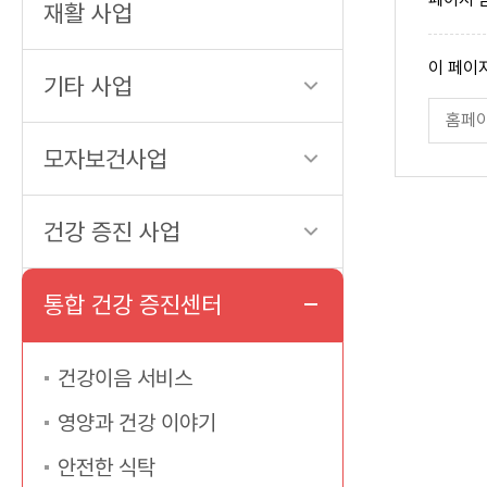
재활 사업
페
이 페이
이
기타 사업
지
페
만
이
족
지
도
모자보건사업
만
족
도
평
가
건강 증진 사업
입
력
통합 건강 증진센터
건강이음 서비스
영양과 건강 이야기
안전한 식탁