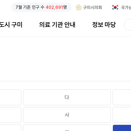
7
월 기준
인구 수
402,691
명
구미시의회
국가
검
도시 구미
의료 기관 안내
정보 마당
색
검색창 열기
어
입
력
다
사