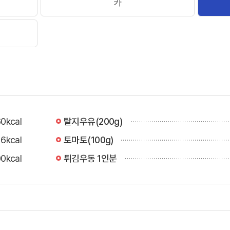
카
0kcal
탈지우유(200g)
16kcal
토마토(100g)
0kcal
튀김우동 1인분