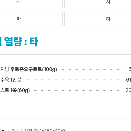
자
차
파
하
 열량 : 타
지방 후로즌요구르트(100g)
6
수육 1인분
6
스트 1쪽(60g)
20
담당
건강증진과
054-480-4053