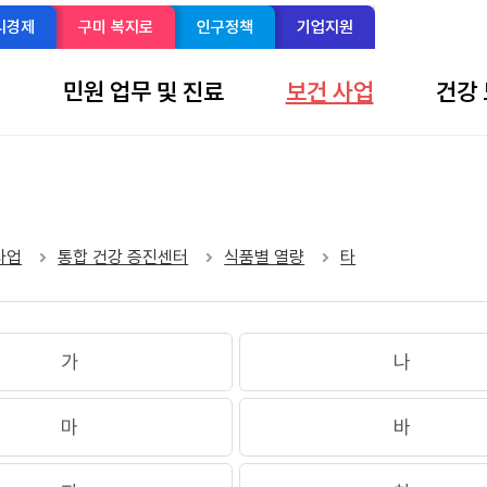
리경제
구미 복지로
인구정책
기업지원
개
민원 업무 및 진료
보건 사업
건강 
sns 공유 리스트 열기
본문 인쇄
사업
통합 건강 증진센터
식품별 열량
타
가
나
마
바