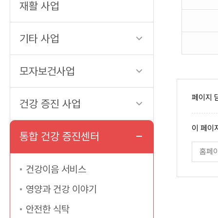
재활 사업
kcal/hr
로
기타 사업
구
분
하
모자보건사업
여
나
페이지 
건강 증진 사업
타
내
페
이 페이
는
이
통합 건강 증진센터
지
첫
페
만
이
번
족
지
도
만
건강이음 서비스
째
족
표
도
영양과 건강 이야기
평
입
가
입
니
안전한 식탁
력