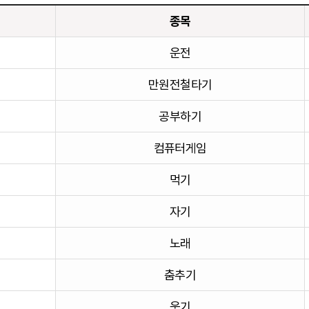
종목
운전
만원전철타기
공부하기
컴퓨터게임
먹기
자기
노래
춤추기
웃기