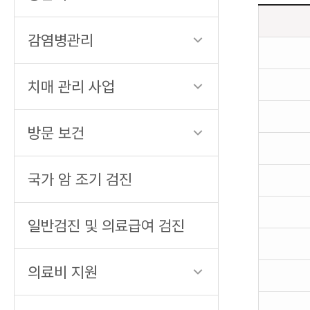
감염병관리
일
상
생
치매 관리 사업
활
의
방문 보건
소
모
칼
국가 암 조기 검진
로
리
일반검진 및 의료급여 검진
에
대
해
의료비 지원
종
목,