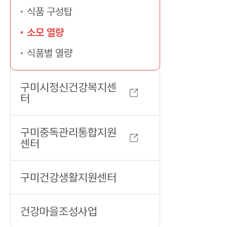
다.
식품 구성탑
소모 열량
식품별 열량
구미시정신건강복지센
터
구미중독관리통합지원
센터
구미건강생활지원센터
건강마을조성사업