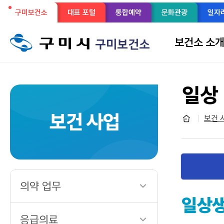
선
구미보건소
대표 포털
통합예약
문화관광
일자
메
택
뉴
보건소 소
구미보건소
구
됨
성
일상
보건 사업
보건 
의약 업무
일상생
응급의료