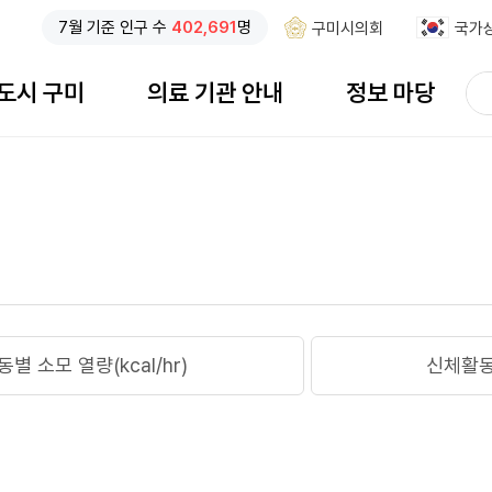
7
월 기준
인구 수
402,691
명
구미시의회
국가
검
도시 구미
의료 기관 안내
정보 마당
색
검색창 열기
어
입
력
동별 소모 열량(kcal/hr)
신체활동