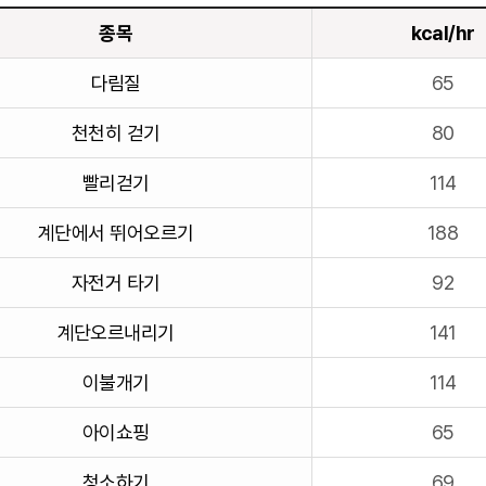
종목
kcal/hr
다림질
65
천천히 걷기
80
빨리걷기
114
계단에서 뛰어오르기
188
자전거 타기
92
계단오르내리기
141
이불개기
114
아이쇼핑
65
청소하기
69