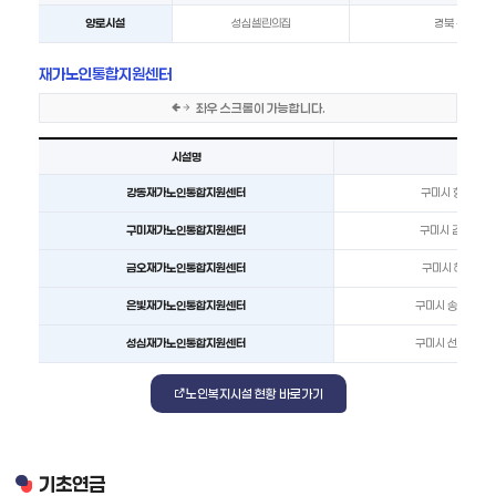
양로시설
성심셀린의집
경북 구미시 
재가노인통합지원센터
좌우 스크롤이 가능합니다.
재가노인통합지원센터 현황을 시설명, 소재지, 전화번호 순서로 안내한 표입니다.
시설명
소재
강동재가노인통합지원센터
구미시 형곡동로3
구미재가노인통합지원센터
구미시 검성로 1
금오재가노인통합지원센터
구미시 해평면 송
은빛재가노인통합지원센터
구미시 송원동로 5
성심재가노인통합지원센터
구미시 선산읍 단계
노인복지시설 현황 바로가기
기초연금