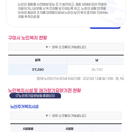
노인의 질환을 사전예방 또는 조기 발견하고, 질환 상태에 따라 적절히
치료하거나 요양을 시켜 건강을 유지하도록 하고, 노후의 생활 안정을
위하여 필요한 조치를 마련함으로써 노인의 보건 복지 증진에 기여하는
것을 목적으로 함.
구미시 노인복지 현황
좌우 스크롤이 가능합니다.
노인복지현황을 합계, 남, 여, 비율 순서로 안내한 표입니다.
합계
남
57,260
26,150
[현재 노인인구수(65세 이상)기준 : 2025년 12월 말 / 단위 : 명, %]
노인복지시설 및 재가장기요양기관 현황
노인장기요양보험 홈페이지
노인주거복지시설
좌우 스크롤이 가능합니다.
노인주거복지시설 현황을 시설종류, 시설명, 소재지, 전화번호, 입소정원수 순서로 안내한 표입니다.
시설종류
시설명