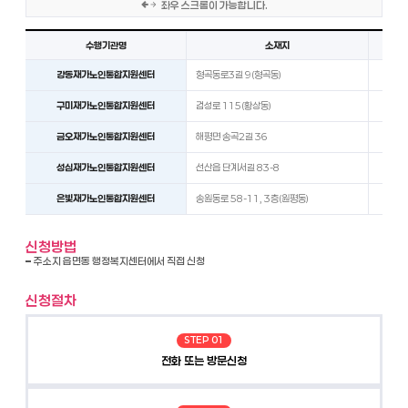
좌우 스크롤이 가능합니다.
노인맞춤돌봄서비스 수행기관 현황을 기관명, 소재지, 연락처, 관할 읍면동 순서로 안내한 표입니다.
수행기관명
소재지
강동재가노인통합지원센터
형곡동로3길 9(형곡동)
054
구미재가노인통합지원센터
검성로 115(황상동)
054
금오재가노인통합지원센터
해평면 송곡2길 36
054
성심재가노인통합지원센터
선산읍 단계서길 83-8
054
은빛재가노인통합지원센터
송원동로 58-11, 3층(원평동)
054
신청방법
주소지 읍면동 행정복지센터에서 직접 신청
신청절차
STEP 01
전화 또는 방문신청