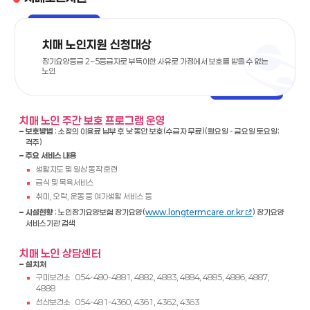
치매 노인지원 신청대상
장기요양등급 2~5등급자로 부득이한 사유로 가정에서 보호를 받을 수 없는
노인
치매 노인 주간 보호 프로그램 운영
보호방법
: 소정의 이용료 납부 후 낮 동안 보호(수급자 무료)(월요일 - 금요일 토요일:
격주)
주요 서비스 내용
생활지도 및 일상 동작 훈련
급식 및 목욕서비스
취미, 오락, 운동 등 여가생활 서비스 등
시설현황
: 노인장기요양보험 장기요양(
www.longtermcare.or.kr
) 장기요양
서비스기관 검색
치매 노인 상담센터
설치처
구미보건소 : 054-480-4881, 4882, 4883, 4884, 4885, 4886, 4887,
4888
선산보건소 : 054-481-4360, 4361, 4362, 4363