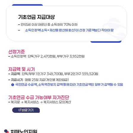
기초연금 지급대상
만65세 이상 어르신 중 소득하위 70% 이하
소득인정액(소득+재산을 합산해 환산)이 선정 기준액보다 작아야 함
선정기준
소득인정액 : 단독가구 2,470천원, 부부가구 3,952천원
지급액 및 시기
지급액
: 단독/부부1인가구 349,700원, 부부2인가구 559,520원
지급시기
: 매월 25일 지급(개인별 계좌입금)
국민연금 수급액, 소득역전방지 감액 등에 따라 기초연금액의 일부가 감액될 수 있음
기초연금 수급 가능여부 자가진단
복지로
복지서비스
복지서비스 모의계산
바로가기
치매노인지원