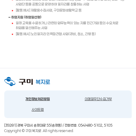
사업단 등을 공동으로 운영하여 일자리를 창출하는 사업
[활동 예시] 재활용수집사업, 구미문화생활학교 등
취업지원 (취업알선형)
일정 교육을 수료하거나 관련된 업무능력이 있는 자를 민간기업 등의 수요처로
취업을 알선해주는 사업
[활동 예시] 노인일자리 인력파견형 사업(경비, 청소, 간병 등)
개인정보처리방침
이메일무단수집거부
사이트맵
[39281] 경북 구미시 송정대로 55(송정동) / 전화번호. 054)480-5102, 5105
Copyright © 구미 복지로. All rights reserved.