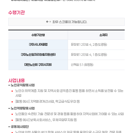
수행기관
좌우 스크롤이 가능합니다.
노인일자리 및 사회활동지원사업 수행기관 현황을 수행기관명, 소재지, 연락처, 사업유형 순서로 안내한 표
수행기관명
소재지
구미시니어클럽
문장로12안길 4, 2층(도량동)
구미노인일자리창출지원센터
문장로12안길 4, 1층(도량동)
대한노인회 구미시지회
산책길 51(원평동)
사업내용
노인공익활동사업
노인이 취약계층 지원 및 지역사회 공익증진 활동 등을 하면서 소득을 보전할 수 있는
사업
[활동 예시] 지역환경개선사업, 학교급식도우미 등
노인역량활용사업
노인들의 숙련된 기술·전문성 및 경험 등을 활용하여 지역사회에 기여할 수 있는 사업
[활동 예시] 보육사회서비스, 우체국업무지원 등
공동체사업단
노인에 의한 상품의 생산·판매 서비스의 제공 등을 목적으로 소규모 매장, 전문 직종