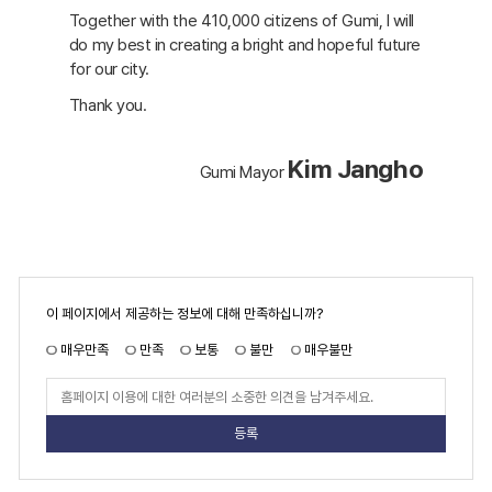
Together with the 410,000 citizens of Gumi, I will
do my best in creating a bright and hopeful future
for our city.
Thank you.
Kim Jangho
Gumi Mayor
페
이 페이지에서 제공하는 정보에 대해 만족하십니까?
이
지
만
매우만족
만족
보통
불만
매우불만
족
도
페
이
지
만
족
도
평
가
입