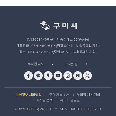
력
관
련
기
관
(우)39281 경북 구미시 송정대로 55(송정동)
바
로
대표전화 : 054-480-6114(평일 09시~18시/공휴일 제외)
가
팩스 : 054-452-5529(평일 09시~18시/공휴일 제외)
기
누리집 지도
오시는 길
개인정보 처리방침
주요 기능 소개
누리집 개선 건의
저작권 정책
뷰어 다운로드
COPYRIGHT(C) 2023. Gumi-Si. ALL RIGHTS RESERVED.