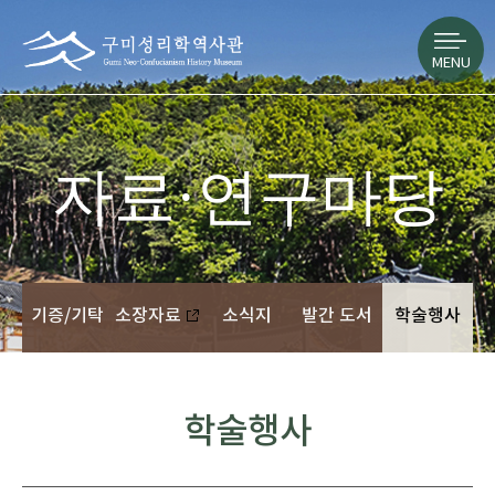
MENU
자료·연구마당
기증/기탁
소장자료
소식지
발간 도서
학술행사
학술행사