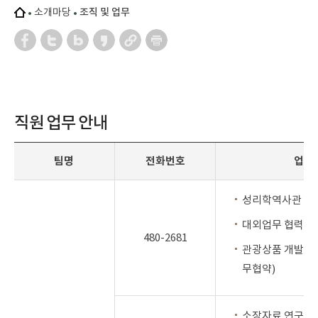
소개마당
조직 및 업무
직원 업무 안내
팀명
전화번호
업 무
성리학역사관 업
대외업무 협력 및
480-2681
관광상품 개발 및
무협약)
소장자료 연구, 조