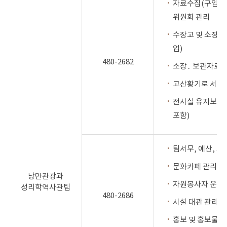
자료수집(구입‧기
위원회 관리
수장고 및 소장유
업)
480-2682
소장․ 보관자료 
고산황기로 서예
전시실 유지보수
포함)
팀서무, 예산, 회
문화카페 관리 및
낭만관광과
자원봉사자 운영
성리학역사관팀
480-2686
시설 대관 관리
홍보 및 홍보물품