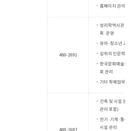
홈페이지 관리
성리학역사관 교
획·운영
유아·청소년 교
길위의 인문학·
480-2691
한국문화예술위원
회 관리
기타 학예업무 지
건축 및 시설 관
관리 포함)
전기·기계·통신
시설 관리
480-2687