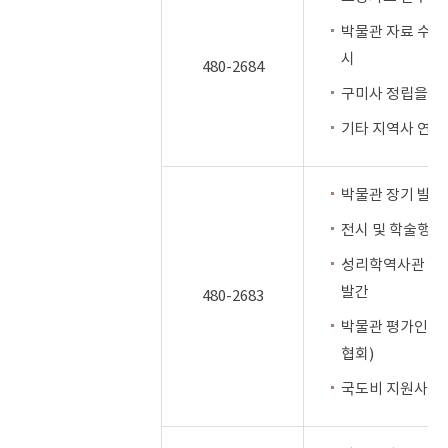
박물관 자료 수집,
시
480-2684
구미사 정립을 위
기타 지역사 연구
박물관 장기 발전
전시 및 학술행사
성리학역사관 소장
발간
480-2683
박물관 평가인증제
협회)
국도비 지원사업(