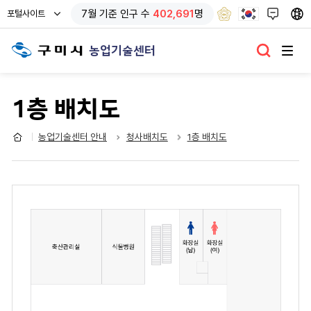
열
7
월 기준
인구 수
402,691
명
포털사이트
기
농업기술센터
1층 배치도
농업기술센터 안내
청사배치도
1층 배치도