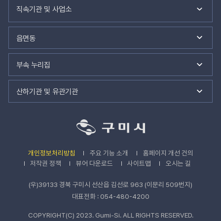
련
직속기관 및 사업소
기
관
바
읍면동
로
가
기
부속 누리집
산하기관 및 유관기관
개인정보처리방침
주요 기능 소개
홈페이지 개선 건의
저작권 정책
뷰어 다운로드
사이트맵
오시는 길
(우)39133 경북 구미시 선산읍 김선로 963 (이문리 509번지)
대표전화 : 054-480-4200
COPYRIGHT(C) 2023. Gumi-Si. ALL RIGHTS RESERVED.