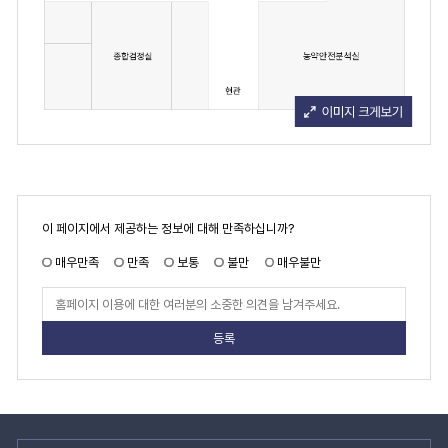
페
이 페이지에서 제공하는 정보에 대해 만족하십니까?
이
지
만
매우만족
만족
보통
불만
매우불만
족
도
페
이
지
만
족
도
평
가
입
력
관