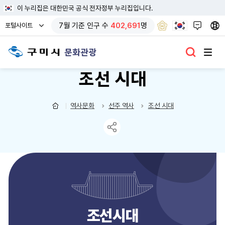
이 누리집은 대한민국 공식 전자정부 누리집입니다.
열
7
월 기준
인구 수
402,691
명
포털사이트
기
문화관광
조선 시대
역사문화
선주 역사
조선 시대
조선시대