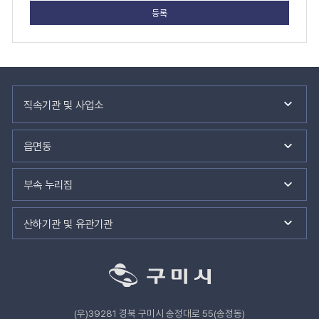
만
족
도
평
가
입
력
관
련
직속기관 및 사업소
기
관
바
읍면동
로
가
기
부속 누리집
산하기관 및 유관기관
(우)39281 경북 구미시 송정대로 55(송정동)