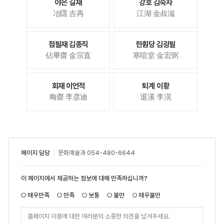
야은 길재
강호 김숙자
冶隱 吉再
江湖 金叔滋
점필재 김종직
한훤당 김굉필
佔畢齋 金宗直
寒喧堂 金宏弼
회재 이언적
퇴계 이황
晦齋 李彦迪
退溪 李滉
페이지 담당
문화예술과
054-480-6644
페
이 페이지에서 제공하는 정보에 대해 만족하십니까?
이
지
만
매우만족
만족
보통
불만
매우불만
족
도
페
이
지