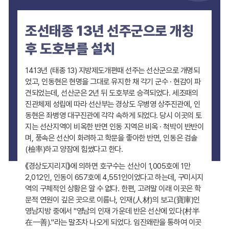
조선태종 13년 선주군으로 개칭
후 도호부를 설치
1413년 (태종 13) 지방제도개편때 선주는 선산군으로 개명되
었고, 인동현은 현명을 그대로 유지한 채 각기 군수 · 현감이 파
견되었는데, 선산군은 2년 뒤 도호부로 승격되었다. 세조때의
진관체제 성립에 따라 선산부는 경상도 우병영 상주진관에, 인
동현은 좌병영 대구진관에 각각 속하게 되었다. 당시 이곳의 토
지는 선산지역이 비옥한 반면 인동 지역은 비옥 · 척박이 반반이
며, 풍속은 선산이 화려하고 학문을 좋아한 반면, 인동은 검솔
(檢率)하고 양잠에 힘썼다고 한다.
《경상도지리지》에 의하면 호구수는 선산이 1,005호에 1만
2,012인, 인동이 657호에 4,551인이었다고 하는데, 구미시지
역의 구체적인 상황은 알 수 없다. 한편, 고려말 이래 이곳은 학
문적 연원이 깊은 곳으로 이름나, 인재(人材)의 보고(寶庫)인
영남지방 중에서 "영남의 인재 가운데 반은 선산에 있다(村半
在一善)."라는 말조차 나오게 되었다. 임진왜란을 통하여 이곳