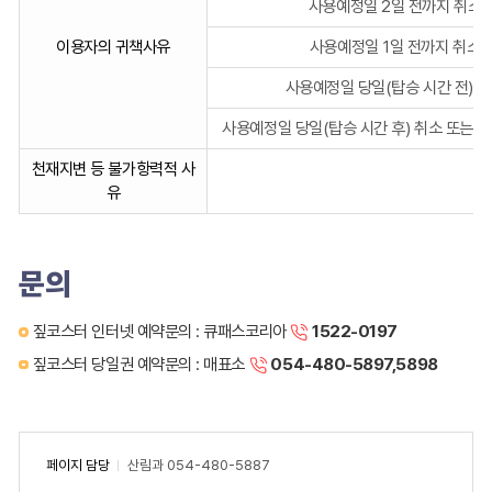
레
사용예정일 2일 전까지 취소
일
이용자의 귀책사유
사용예정일 1일 전까지 취소
이
용
사용예정일 당일(탑승 시간 전) 
료
반
사용예정일 당일(탑승 시간 후) 취소 또는 연
환
천재지변 등 불가항력적 사
기
유
준
을
구
분,
문의
해
지
짚코스터 인터넷 예약문의 : 큐패스코리아
1522-0197
유
짚코스터 당일권 예약문의 : 매표소
054-480-5897,5898
형,
처
리
기
준
페이지 담당
산림과
054-480-5887
순