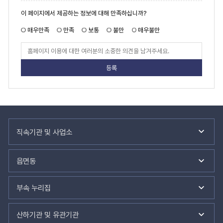
서
페
이 페이지에서 제공하는 정보에 대해 만족하십니까?
이
로
지
만
매우만족
만족
보통
불만
매우불만
안
족
도
내
페
이
한
지
만
표
족
입
도
평
니
가
입
다.
력
관
련
직속기관 및 사업소
기
관
바
읍면동
로
가
기
부속 누리집
산하기관 및 유관기관