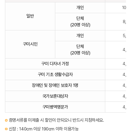
개인
10,
일반
단체
8,0
(20명 이상)
개인
5,0
구미시민
단체
4,0
(20명 이상)
구미 다자녀 가정
4,0
구미 기초 생활수급자
4,0
장애인 및 장애인 보호자 1명
4,0
국가보훈대상자
4,0
구미병역명문가
4,0
증명서류를 미제출 시 할인이 안되오니 반드시 지참하세요.
신장 : 140cm 이상 190cm 이하 이용가능