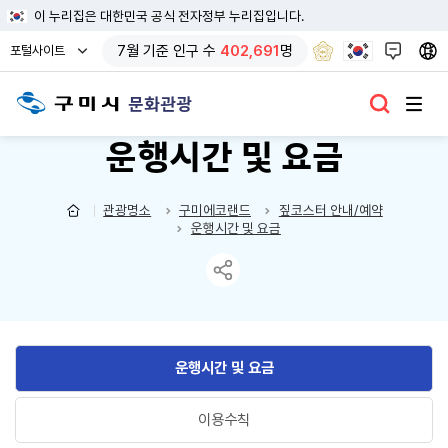
이 누리집은 대한민국 공식 전자정부 누리집입니다.
열
7
월 기준
인구 수
402,691
명
포털사이트
기
문화관광
운행시간 및 요금
관광명소
구미에코랜드
짚코스터 안내/예약
운행시간 및 요금
운행시간 및 요금
이용수칙