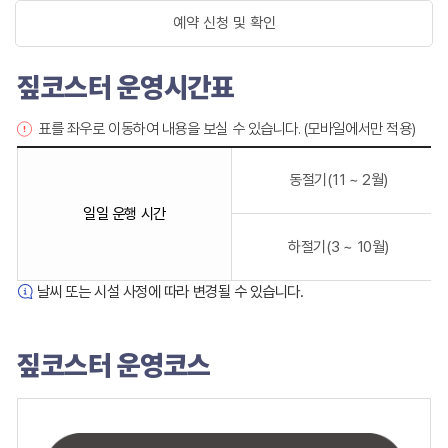
예약 신청 및 확인
짚코스터 운영시간표
표를 좌우로 이동하여 내용을 보실 수 있습니다. (모바일에서만 적용)
짚
코
동절기(11 ~ 2월)
스
일일 운행 시간
터
운
하절기(3 ~ 10월)
영
시
날씨 또는 시설 사정에 따라 변경될 수 있습니다.
간
표
표
짚코스터 운영코스
입
니
다.