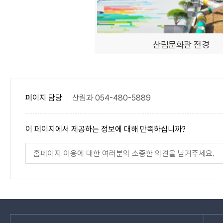
안
내
한
표
산림문화관 전경
입
니
다.
페이지 담당
산림과
054-480-5889
페
이 페이지에서 제공하는 정보에 대해 만족하십니까?
이
지
페
만
이
족
지
도
만
족
도
평
가
입
관
력