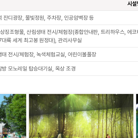
시설
 잔디광장, 물빛정원, 주차장, 인공암벽장 등
 상징조형물, 산림생태 전시/체험장(종합안내판, 트리하우스, 에코터
7대륙 세계 최고봉 원정대), 관리사무실
태 전시/체험장, 녹색체험교실, 어린이볼풀장
방 모노레일 탑승대기실, 옥상 조경