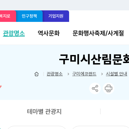
 복지로
인구정책
기업지원
관광명소
역사문화
문화행사축제/사계절
구미시산림문
관광명소
구미에코랜드
시설별 안내
테마별 관광지
선
택