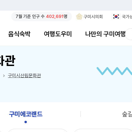
7
월 기준
인구 수
402,691
명
구미시의회
국가
검
음식숙박
여행도우미
나만의 구미여행
색
검색창 열기
어
입
력
화관
구미시산림문화관
구미에코랜드
숲길