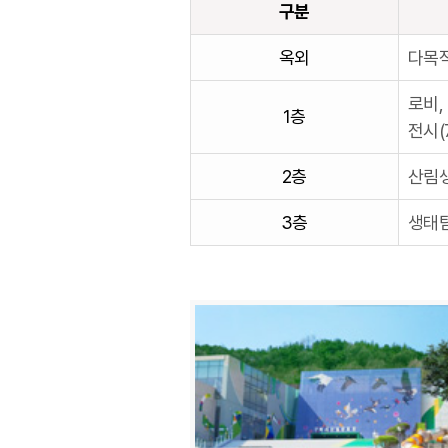
구분
주
옥외
다목적
요
시
로비,
1층
설
전시(
을
2층
산림생
구
분,
3층
생태탐
시
설
명,
비
고
순
서
로