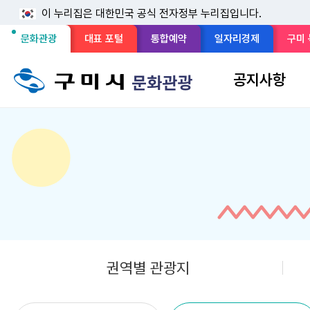
이 누리집은 대한민국 공식 전자정부 누리집입니다.
선
문화관광
대표 포털
통합예약
일자리경제
구미
메
택
뉴
공지사항
문화관광
구
됨
성
홈
sns 공유 리스트 열기
본문 인쇄
권역별 관광지