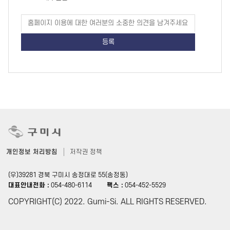
족
도
페
이
지
만
족
도
평
가
입
력
개인정보 처리방침
저작권 정책
(우)39281 경북 구미시 송정대로 55(송정동)
대표안내전화 :
054-480-6114
팩스 :
054-452-5529
COPYRIGHT(C) 2022. Gumi-Si. ALL RIGHTS RESERVED.