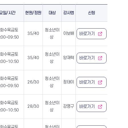
요일/시간
현원/정원
대상
강사명
신청
관
문화예술회관
월화수목금토
청소년이
35/40
이보배
바로가기
:00~09:50
상
구미생활문화센터
월화수목금토
청소년이
35/40
양재혁
바로가기
:00~10:50
상
월화수목금토
청소년이
집
선산청소년수련관
26/30
정태이
바로가기
:00~09:50
상
월화수목금토
청소년이
28/30
강영구
바로가기
:00~10:50
상
월화수목금토
청소년이