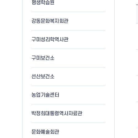
평생학습원
강동문화복지회관
구미성리학역사관
구미보건소
선산보건소
농업기술센터
박정희대통령역사자료관
문화예술회관