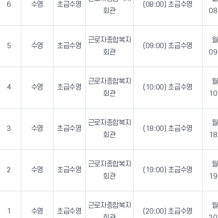
6
수영
초급수영
(08:00) 초급수영
근로자종합복지회관
회관
08
구포생활체육공원
들성생활체육센터
근로자종합복지
강동국민체육센터
5
수영
초급수영
(09:00) 초급수영
회관
09
도봉국민체육센터
금오테니스장
근로자종합복지
동락공원 국궁장
4
수영
초급수영
(10:00) 초급수영
회관
10
근로자종합복지
3
수영
초급수영
(18:00) 초급수영
회관
18
근로자종합복지
2
수영
초급수영
(19:00) 초급수영
회관
19
근로자종합복지
1
수영
초급수영
(20:00) 초급수영
회관
20