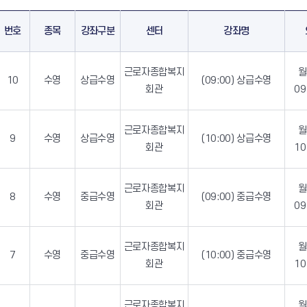
번호
종목
강좌구분
센터
강좌명
농업기술센터
박정희대통령역사자료
근로자종합복지
10
수영
상급수영
(09:00) 상급수영
회관
09
시립도서관
구미영상미디어센터
근로자종합복지
9
수영
상급수영
(10:00) 상급수영
회관
10
근로자종합복지
구미시근로자문화센터
구미시 청소년문화의 
8
수영
중급수영
(09:00) 중급수영
회관
09
근로자종합복지
7
수영
중급수영
(10:00) 중급수영
구미도시공사
탄소제로교육관
회관
10
올림픽기념국민생활관
근로자종합복지