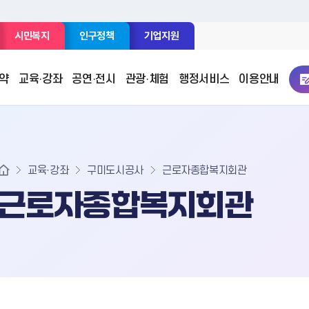
시민복지
인구정책
기업지원
약
교육·강좌
공연·전시
관광·체험
행정서비스
이용안내
강좌통합검색
평생학습원
교육·강좌
구미도시공사
근로자종합복지회관
전체
근로자종합복지회관
평생학습
마을배움터
테마특강
구미성리학역사관
구미보건소