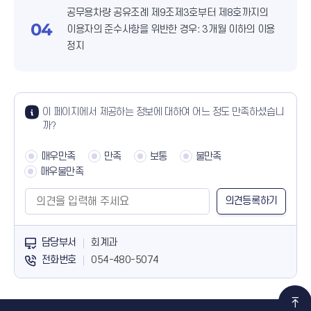
공무용차량 공유조례 제9조제3호부터 제8호까지의
04
이용자의 준수사항을 위반한 경우: 3개월 이하의 이용
정지
콘텐츠 만족도 조사
만족도 조사
이 페이지에서 제공하는 정보에 대하여 어느 정도 만족하셨습니
까?
매우만족
만족
보통
불만족
매우불만족
담당자 정보
담당부서
회계과
전화번호
054-480-5074