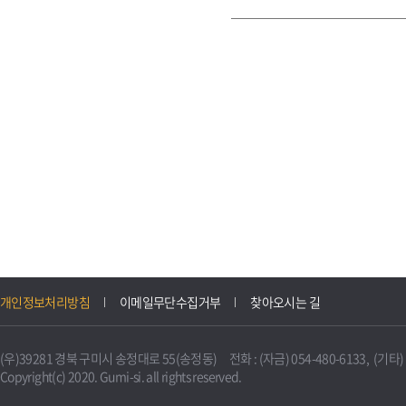
개인정보처리방침
이메일무단수집거부
찾아오시는 길
(우)39281 경북 구미시 송정대로 55(송정동) 전화 : (자금) 054-480-6133, (기타) 0
Copyright(c) 2020. Gumi-si. all rights reserved.