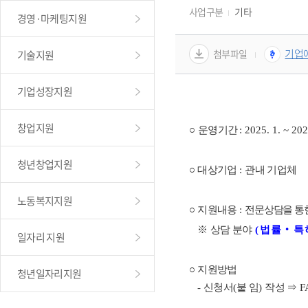
사업구분
기타
경영·마케팅지원
기업애
첨부파일
기술지원
기업성장지원
창업지원
○ 
운영기간
: 2025. 1. ~ 202
청년창업지원
○
대상기업 
: 
관내 기업체
노동복지지원
○
지원내용 
: 
전문상담을 통
   ※ 
상담 분야
(
법률
‧
특
일자리 지원
○
지원방법  
청년일자리지원
   - 
신청서
(
붙 임
) 
작성 
⇒ 
F