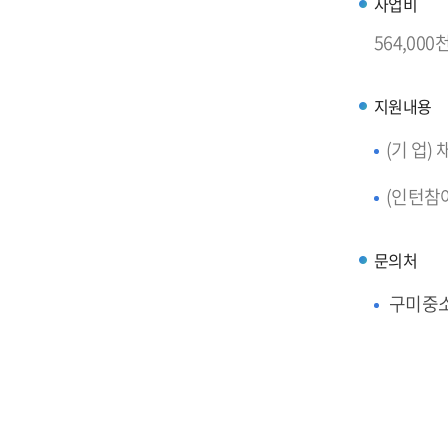
사업비
564,000천
지원내용
(기 업)
(인턴참여
문의처
구미중