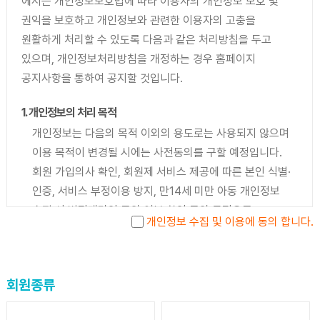
에서는 개인정보보호법에 따라 이용자의 개인정보 보호 및
게시하거나 기타의 방법으로 공지함으로써 효력이
권익을 보호하고 개인정보와 관련한 이용자의 고충을
발생됩니다.
원활하게 처리할 수 있도록 다음과 같은 처리방침을 두고
나. 도시재생지원센터에서는 이 약관을 변경할 수 있으며,
있으며, 개인정보처리방침을 개정하는 경우 홈페이지
변경된 약관은 이용자에게 공지함으로써 효력이
공지사항을 통하여 공지할 것입니다.
발생됩니다.
1. 개인정보의 처리 목적
4. 준용규정
개인정보는 다음의 목적 이외의 용도로는 사용되지 않으며
이 약관에 명시되지 않은 사항은 전기통신기본법,
이용 목적이 변경될 시에는 사전동의를 구할 예정입니다.
전기통신사업법, 정보통신망 이용촉진 및 정보보호 등에
회원 가입의사 확인, 회원제 서비스 제공에 따른 본인 식별·
관한 법률, 정보통신윤리위원회 심의규정, 정보통신
인증, 서비스 부정이용 방지, 만14세 미만 아동 개인정보
윤리강령, 프로그램 보호법 등 기타 관련법령의 규정에
수집 시 법정대리인 동의 여부 확인 등의 목적으로
따릅니다.
개인정보 수집 및 이용에 동의 합니다.
개인정보를 처리합니다.
2. 개인정보 파일 현황
제2장 서비스 이용계약
회원종류
개인정보 보호법 제32조에 따라 등록·공개하는
5. 이용계약의 성립
개인정보파일의 처리목적은 다음과 같습니다.