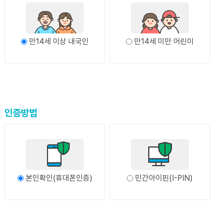
- 개인정보 항목 : 자택주소, 비밀번호, 생년월일,
이용계약은 이용자의 이용신청에 대한 도시재생지원센터의
자택전화번호, 성별, 로그인ID, 휴대전화번호, 이름,
승낙과 이용자의 약관 내용에 대한 동의로 성립됩니다.
이메일, 메일링리스트 가입여부, 접속 IP 정보, 접속 로그,
6. 이용 신청
본인인증코드
만14세 이상 내국인
만14세 미만 어린이
이용신청은 인터넷을 통하여 본인확인 후
- 수집방법 : 홈페이지
도시재생지원센터에서 제공하는 가입신청서에 기록하여
- 보유근거 : 구미시 인터넷시스템 설치 및 운영에 관한
신청할 수 있습니다.
조례
- 보유기간 : 탈퇴시까지
7. 이용신청의 승낙
인증방법
가. 회원이 신청서의 모든 사항을 정확히 기재하여 이용신청
3. 개인정보 처리 위탁
하였을 경우에 승낙합니다.
① 원활한 서비스 제공을 위하여 다음과 같이 관리운영 등을
나. 다음 각 항에 해당하는 경우에는 이용 승낙을 하지 않을
위탁하고 있습니다.
수 있습니다.
1) 수탁자 : 구미시 도시재생지원센터
A. 이용신청의 내용을 허위로 기재한 경우
- 위탁업무 내용 : 구미시 도시재생지원센터 관리운영
본인확인(휴대폰인증)
민간아이핀(I-PIN)
B. 타인의 명의를 사용하여 신청한 경우
- 개인정보의 보유 및 이용기간 : 회원탈퇴 시 또는 위·
C. 사회의 안녕과 질서 혹은 미풍양속을 저해할 목적으로
수탁협약 종료시까지
신청할 경우
2) 수탁자 : 트윈소프트