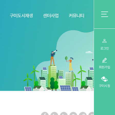
구미도시재생
센터사업
커뮤니티
로그인
회원가입
구미시청