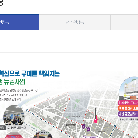
황
원평동
선주원남동