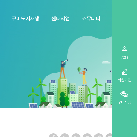
구미도시재생
센터사업
커뮤니티
로그인
회원가입
구미시청