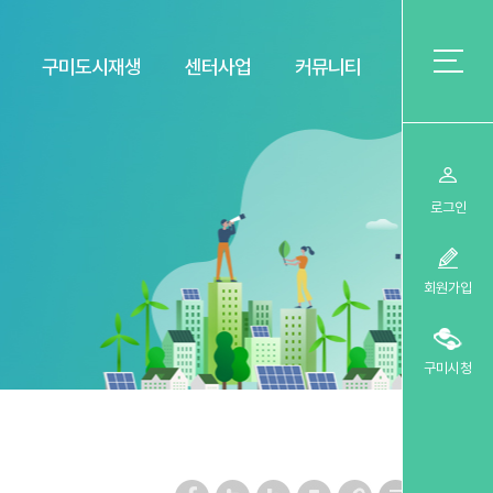
구미도시재생
센터사업
커뮤니티
로그인
회원가입
구미시청