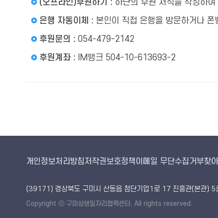
(오프라인)후원하기 :
하단의 후원 서식을 작성하여 
은행 자동이체 :
본인이 직접 은행을 방문하거나 폰
후원문의 :
054-479-2142
후원계좌 :
IM뱅크 504-10-613693-2
개인정보처리방침
저작권보호정책
이메일 무단수집거부
찾
(39171) 경상북도 구미시 산동읍 첨단기업1로 17 진흥관(본관) 
Copyright ⓒ 구미상생일자리협력센터. All rights reserved.