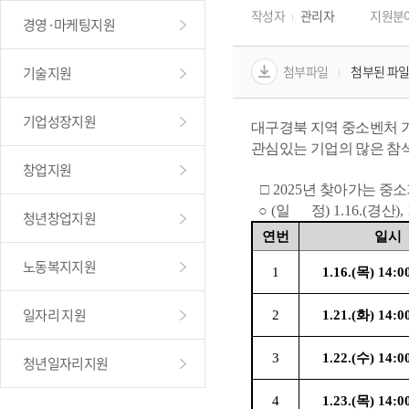
작성자
관리자
지원분
경영·마케팅지원
첨부파일
첨부된 파일
기술지원
기업성장지원
대구경북 지역 중소벤처 기
관심있는 기업의 많은 참석
창업지원
□ 
2025
년 찾아가는 중소
  ○ 
(
일       정
) 1.16.(
경산
),
청년창업지원
연번
일시
노동복지지원
1
1.16.(
목
) 14:0
일자리 지원
2
1.21.(
화
) 14:0
3
1.22.(
수
) 14:0
청년일자리지원
4
1.23.(
목
) 14:0