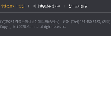
개인정보처리방침
이메일무단수집거부
찾아오시는 길
(우)39281 경북 구미시 송정대로 55(송정동) 전화 : (자금) 054-480-6133, (기타) 0
Copyright(c) 2020. Gumi-si. all rights reserved.