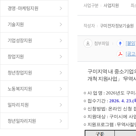
사업구분
사업지원
최
경영·마케팅지원
기술지원
작성자
구미전자정보기술원
기업성장지원
[붙임
첨부파일
[공고
창업지원
구미지역 내 중소기업의
청년창업지원
개척 지원사업
」 '무역
노동복지지원
○ 
사 업 명 
: 2026년도 
○ 접수
기간
 :
2026. 4. 23.
일자리 지원
○ 신청방법
: 온라인 신청
○ 지원대상 : 구미시에 사
청년일자리지원
○ 
지원프로그램 : 무역사절단