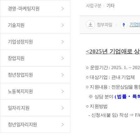
사업구분
기타
경영·마케팅지원
기업애
첨부파일
기술지원
기업성장지원
<2025년 
기업애로 
창업지원
○ 
운영기간
: 2025. 1. ~ 202
청년창업지원
○
대상기업 
: 
관내 기업체
○
지원내용 
: 
전문상담을 통
노동복지지원
  ※ 
상담 분야
(
법률
‧
특
○
지원방법  
일자리 지원
  - 
신청서
(
붙 임
) 
작성 
⇒ 
FA
청년일자리지원