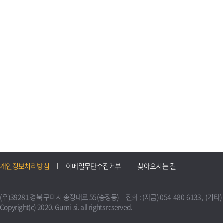
개인정보처리방침
이메일무단수집거부
찾아오시는 길
(우)39281 경북 구미시 송정대로 55(송정동) 전화 : (자금) 054-480-6133, (기타) 0
Copyright(c) 2020. Gumi-si. all rights reserved.