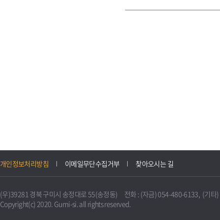
개인정보처리방침
이메일무단수집거부
찾아오시는 길
(우)39281 경북 구미시 송정대로 55(송정동) 전화 : (자금) 054-480-6133, (기타) 0
Copyright(c) 2020. Gumi-si. all rights reserved.