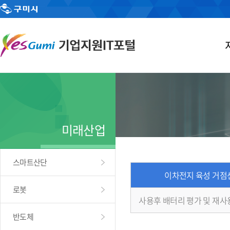
미래산업
스마트산단
이차전지 육성 거점
로봇
사용후 배터리 평가 및 재사
반도체