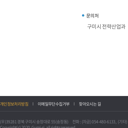
문의처
구미시 전략산업과
개인정보처리방침
이메일무단수집거부
찾아오시는 길
(우)39281 경북 구미시 송정대로 55(송정동) 전화 : (자금) 054-480-6133, (기타) 0
Copyright(c) 2020. Gumi-si. all rights reserved.