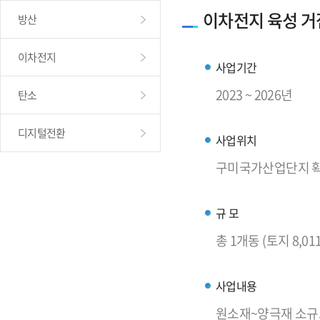
이차전지 육성 거
방산
이차전지
사업기간
2023 ~ 2026년
탄소
디지털전환
사업위치
구미국가산업단지 확장
규 모
총 1개동 (토지 8,01
사업내용
원소재~양극재 소규모