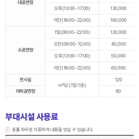
대공연장
설
오후(13:00~17:00)
130,000
사
용
야간(18:00~22:00)
160,000
료
를
1일(09:00~22:00)
120,000
시
설
오전(09:00~12:00)
40,000
소공연장
별,
오후(13:00~17:00)
50,000
단
위,
야간(18:00~22:00)
60,000
사
용
전시실
120
료
㎡당 (1일기준)
야외공연장
60
(원),
비
고
로
부대시설 사용료
구
분
표를 좌우로 이동하여 내용을 보실 수 있습니다.
한