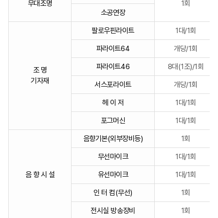
로
무대조명
1회
소공연장
구
분
팔로우핀라이트
1대/1회
한
표
파라이트64
개당/1회
입
파라이트46
8대(1조)/1회
니
조 명
다.
기자재
서스포라이트
개당/1회
헤 이 저
1대/1회
포그머신
1대/1회
음향기본(외부장비등)
1회
무선마이크
1대/1회
음 향 시 설
유선마이크
1대/1회
인 터 컴(무선)
1회
전시실 방송장비
1회