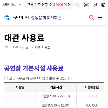
열
7
월 기준
인구 수
402,691
명
포털사이트
기
강동문화복지회관
대관 사용료
대관 서비스
대관 사용료
공연장 기본시설 사용료
표를 좌우로 이동하여 내용을 보실 수 있습니다.
시설별
기준시간
사용료(원)
기
1일(09:00~22:00)
350,000
본
시
오전(09:00~12:00)
100,000