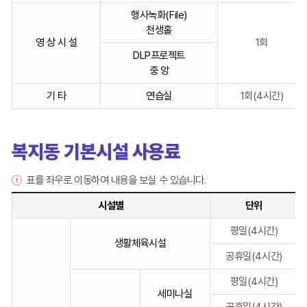
행사녹화(File)
천생홀
영 상 시 설
1회
DLP프로젝트
중 앙
기 타
연습실
1회(4시간)
복지동 기본시설 사용료
표를 좌우로 이동하여 내용을 보실 수 있습니다.
시설별
단위
복
평일(4시간)
지
생활체육시설
동
공휴일(4시간)
기
평일(4시간)
본
세미나실
시
공휴일(4시간)