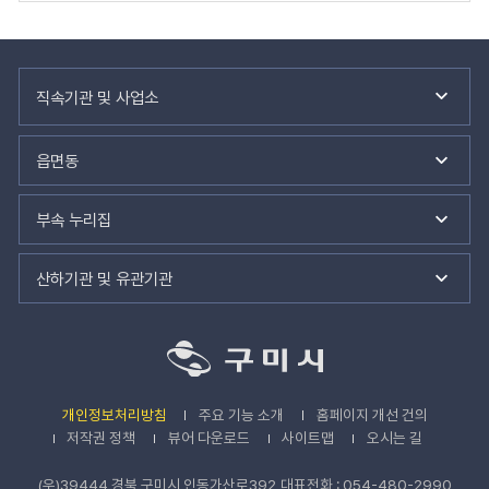
표
입
력
입
니
관
다.
련
직속기관 및 사업소
기
관
바
읍면동
로
가
기
부속 누리집
산하기관 및 유관기관
개인정보처리방침
주요 기능 소개
홈페이지 개선 건의
저작권 정책
뷰어 다운로드
사이트맵
오시는 길
(우)39444 경북 구미시 인동가산로392
대표전화 : 054-480-2990