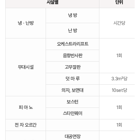
표
시설별
단위
입
부
니
냉 방
대
다.
냉ㆍ난방
시간당
시
난 방
설
사
오케스트라리프트
용
료
음향반사판
1회
를
시
무대시설
고무깔판
설
덧 마 루
3.3㎡당
별,
단
의자, 보면대
10set당
위,
사
보스턴
용
피 아 노
1회
스타인웨이
료
(원),
전 자 오르간
1회
비
고
대공연장