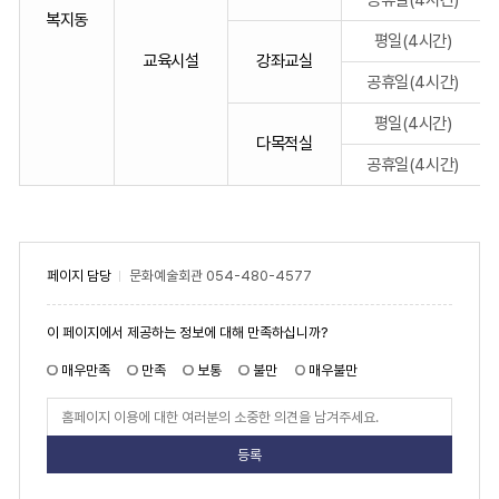
설
복지동
사
평일(4시간)
교육시설
강좌교실
용
공휴일(4시간)
료
를
평일(4시간)
시
다목적실
설
공휴일(4시간)
별,
단
위,
사
페이지 담당
문화예술회관
054-480-4577
용
료
페
(원),
이 페이지에서 제공하는 정보에 대해 만족하십니까?
이
비
지
만
매우만족
만족
보통
불만
매우불만
고
족
도
페
로
이
구
지
만
분
족
도
한
평
가