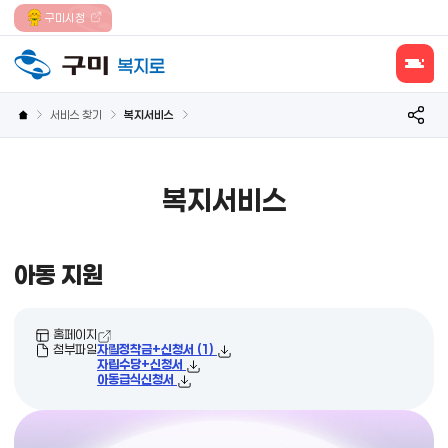
보조메뉴 바로가기
주메뉴 바로가기
본문 바로가기
푸터 바로가기
구미시청
모바일메
보조메뉴
서비스 찾기
복지서비스
복지서비스
아동 지원
홈페이지
첨부파일
자립정착금+신청서 (1)
자립수당+신청서
아동급식신청서