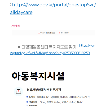
:
https://www.gov.kr/portal/onestopSvc/
alldaycare
https://ww
■
다함께돌봄센터 복지지도로 찾기
:
w.gumi.go.kr/well/wfMap/list.do?key=2505060819250