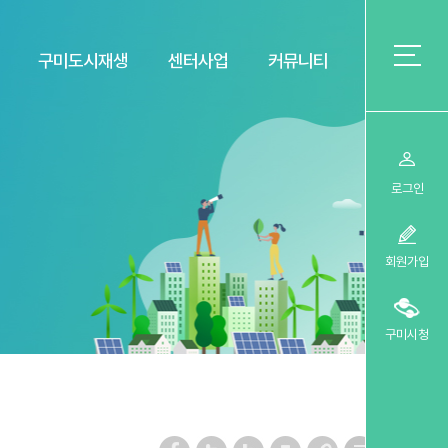
구미도시재생
센터사업
커뮤니티
로그인
회원가입
구미시청