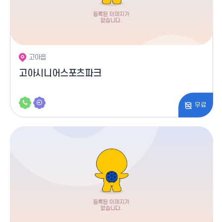
고아읍
고아시니어스포츠파크
무료