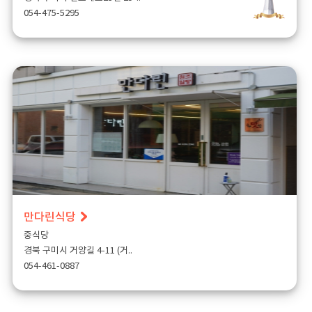
054-475-5295
만다린식당
중식당
경북 구미시 거양길 4-11 (거..
054-461-0887