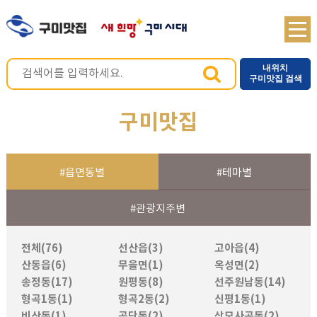
내위치
구미맛집 검색
구미맛집
#읍면동별
#테마별
#관광지주변
전체(76)
선산읍(3)
고아읍(4)
산동읍(6)
무을면(1)
옥성면(2)
송정동(17)
원평동(8)
선주원남동(14)
형곡1동(1)
형곡2동(2)
신평1동(1)
비산동(1)
공단동(2)
상모사곡동(2)