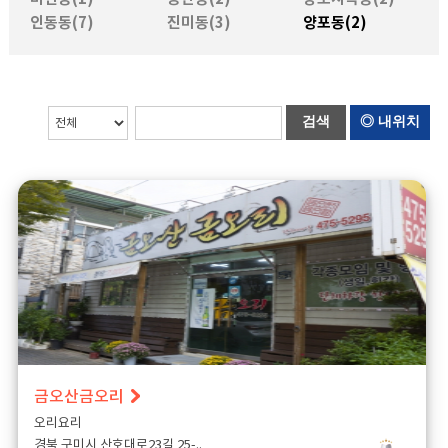
인동동(7)
진미동(3)
양포동(2)
검색
◎ 내위치
금오산금오리
오리요리
경북 구미시 산호대로23길 25-..