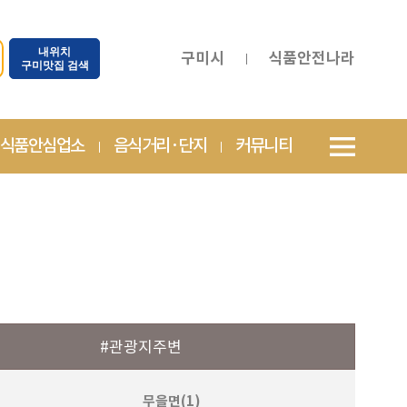
내위치
구미시
식품안전나라
구미맛집 검색
식품안심업소
음식거리·단지
커뮤니티
#관광지주변
무을면(1)