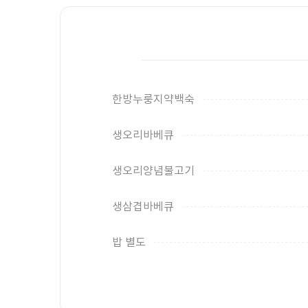
한방누룽지약백숙
생오리바베큐
생오리양념불고기
생삼겹바베큐
밥 별도