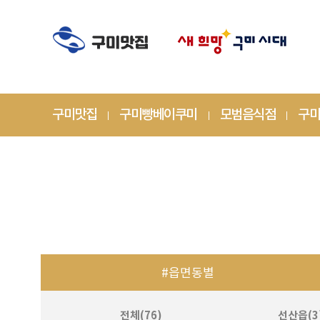
구미맛집
구미빵베이쿠미
모범음식점
구미
#읍면동별
전체(76)
선산읍(3