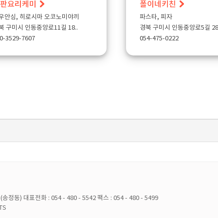
판요리케미
폴이네키친
우안심, 히로시마 오코노미야끼
파스타, 피자
북 구미시 인동중앙로11길 18..
경북 구미시 인동중앙로5길 28-
0-3529-7607
054-475-0222
5(송정동)
대표전화 : 054 - 480 - 5542
팩스 : 054 - 480 - 5499
TS