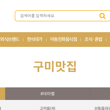
외식브랜드
한식대가
아동친화음식점
조식·혼밥
구미맛집
#테마별
)
고아읍(4)
산동읍(6)