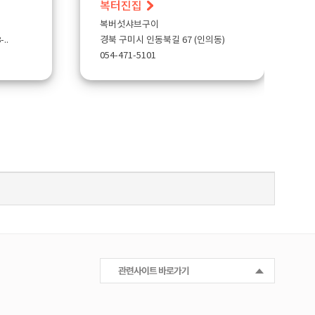
복터진집
복버섯샤브구이
..
경북 구미시 인동북길 67 (인의동)
054-471-5101