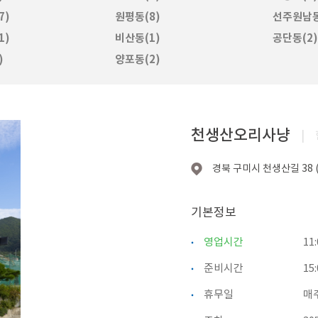
7)
원평동(8)
선주원남동
1)
비산동(1)
공단동(2)
)
양포동(2)
천생산오리사냥
|
경북 구미시 천생산길 38 
기본정보
영업시간
11
준비시간
15
휴무일
매