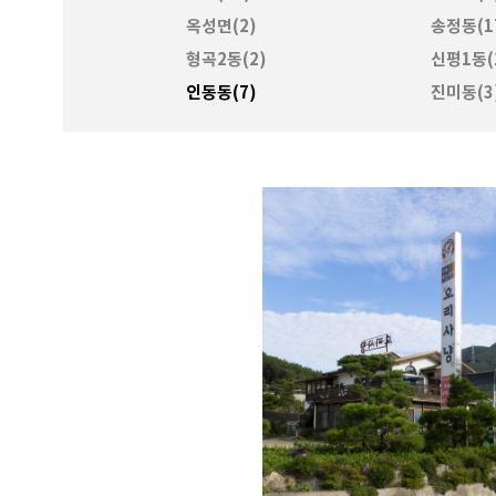
옥성면(2)
송정동(1
형곡2동(2)
신평1동(
인동동(7)
진미동(3