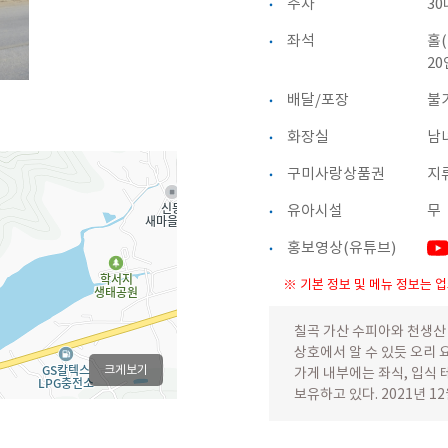
주차
3
좌석
홀(
20
배달/포장
불
화장실
남
구미사랑상품권
지
유아시설
무
홍보영상(유튜브)
※ 기본 정보 및 메뉴 정보는 
칠곡 가산 수피아와 천생산
상호에서 알 수 있듯 오리 
크게보기
가게 내부에는 좌식, 입식 
보유하고 있다. 2021년