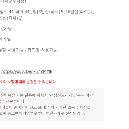
0대(식당주차장)
입식 44, 좌식 44), 방[8인실(좌식) 5, 16인실(좌식) 2,
인실(좌식) 1]
가/가능
녀 개별
류형-사용가능 / 카드형-사용가능
https://youtu.be/r-l24ZPIYIk
업소의 사정에 따라 변경될 수 있습니다.
 산림욕장 가는 길목에 위치한 ‘천생산오리사냥’은 재미난
요리 전문점이다.
테이블이 완비되어 있고 60대 주차 가능한 넓은 주차장을
 12월에 중소벤처기업부로부터 백년가게로 선정되었다.