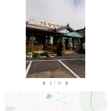
2
13
|