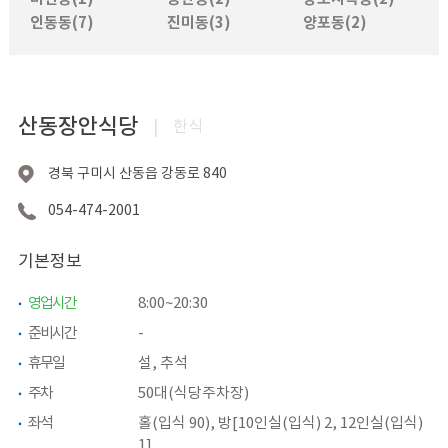
인동동(7)
진미동(3)
양포동(2)
산동장안식당
|
한식
경북 구미시 산동읍 강동로 840
054-474-2001
기본정보
영업시간
8:00~20:30
준비시간
-
휴무일
설, 추석
주차
50대(식당주차장)
좌석
홀(입식 90), 방[10인실(입식) 2, 12인실(입식)
1]