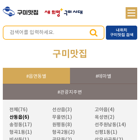
내위치
구미맛집 검색
구미맛집
#읍면동별
#테마별
#관광지주변
전체(76)
선산읍(3)
고아읍(4)
산동읍(6)
무을면(1)
옥성면(2)
송정동(17)
원평동(8)
선주원남동(14)
형곡1동(1)
형곡2동(2)
신평1동(1)
비산동(1)
공단동(2)
상모사곡동(2)