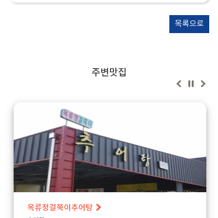
목록으로
주변맛집
옥류정걸쭉이추어탕