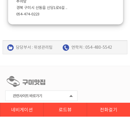
추어탕
경북 구미시 산동읍 신당1로6길 ..
054-474-0223
담당부서 : 위생관리팀
연락처 : 054-480-5542
네비게이션
로드뷰
전화걸기
개인정보처리방침
(우)39281 경북 구미시 송정대로 55(송정동)
대표전화 : 054 - 480 - 5542
팩스 : 054 - 480 - 5499