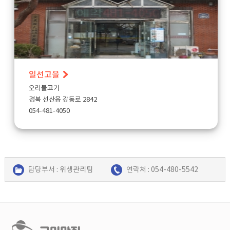
일선고을
오리불고기
경북 선산읍 강동로 2842
054-481-4050
담당부서 : 위생관리팀
연락처 : 054-480-5542