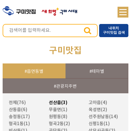
내위치
구미맛집 검색
구미맛집
#읍면동별
#테마별
#관광지주변
전체(76)
선산읍(3)
고아읍(4)
산동읍(6)
무을면(1)
옥성면(2)
송정동(17)
원평동(8)
선주원남동(14)
형곡1동(1)
형곡2동(2)
신평1동(1)
비산동(1)
공단동(2)
상모사곡동(2)