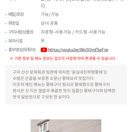
1]
배달/포장
가능/가능
화장실
남녀 공용
구미사랑상품권
지류형-사용가능 / 카드형-사용가능
유아시설
무
홍보영상(유튜브)
https://youtu.be/WoSQmfSeFns
※ 기본 정보 및 메뉴 정보는 업소의 사정에 따라 변경될 수 있습니다.
구미 선산 문화회관 뒷편에 위치한 ‘윤실네진부령황태’는
수많은 단골을 보유한 소문난 황태요리 맛집이다.
이곳의 메인 메뉴는 황태구이 정식과 황태찜으로 황태구이
정식은 갓 지은 쌀밥과 매콤한 맛이 일품인 황태구이와 담백한
맛의 밑반찬으로 구성된 한 상이다.