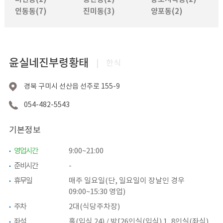
인동동(7)
진미동(3)
양포동(2)
윤실네진부령황태
|
한식
경북 구미시 선산읍 선주로 155-9
054-482-5543
기본정보
영업시간
9:00~21:00
준비시간
-
휴무일
매주 일요일(단, 일요일이 장날인 경우
09:00~15:30 영업)
주차
2대(식당주차장)
좌석
홀(입식 24) / 방[26인실(입식) 1, 8인실(좌식)