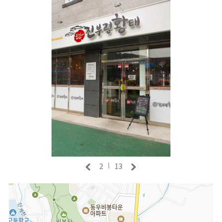
2
13
|