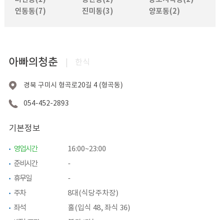
인동동(7)
진미동(3)
양포동(2)
아빠의청춘
|
한식
경북 구미시 형곡로20길 4 (형곡동)
054-452-2893
기본정보
영업시간
16:00~23:00
준비시간
-
휴무일
-
주차
8대(식당주차장)
좌석
홀(입식 48, 좌식 36)