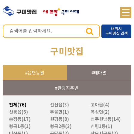
내위치
구미맛집 검색
구미맛집
#읍면동별
#테마별
#관광지주변
전체(76)
선산읍(3)
고아읍(4)
산동읍(6)
무을면(1)
옥성면(2)
송정동(17)
원평동(8)
선주원남동(14)
형곡1동(1)
형곡2동(2)
신평1동(1)
비산동(1)
공단동(2)
상모사곡동(2)