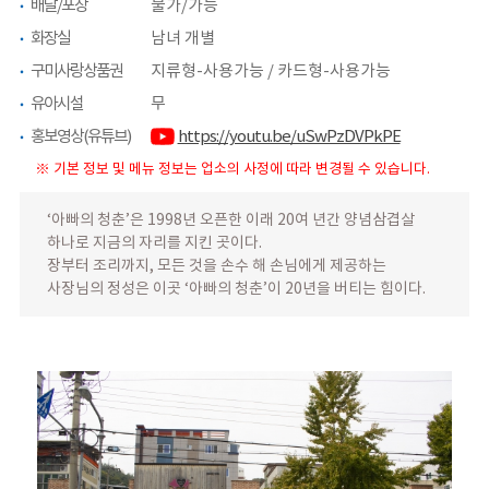
배달/포장
불가/가능
화장실
남녀 개별
구미사랑상품권
지류형-사용가능 / 카드형-사용가능
유아시설
무
홍보영상(유튜브)
https://youtu.be/uSwPzDVPkPE
※ 기본 정보 및 메뉴 정보는 업소의 사정에 따라 변경될 수 있습니다.
‘아빠의 청춘’은 1998년 오픈한 이래 20여 년간 양념삼겹살
하나로 지금의 자리를 지킨 곳이다.
장부터 조리까지, 모든 것을 손수 해 손님에게 제공하는
사장님의 정성은 이곳 ‘아빠의 청춘’이 20년을 버티는 힘이다.