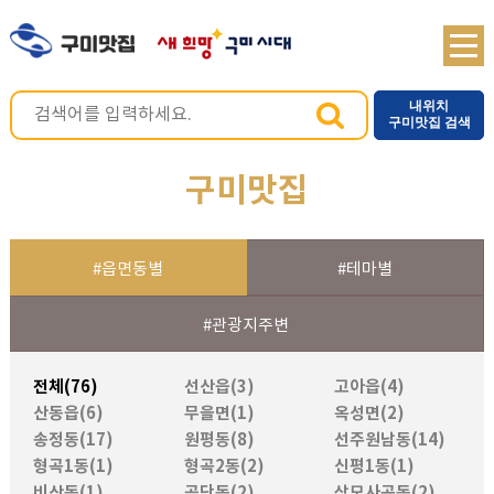
내위치
구미맛집 검색
구미맛집
#읍면동별
#테마별
#관광지주변
전체(76)
선산읍(3)
고아읍(4)
산동읍(6)
무을면(1)
옥성면(2)
송정동(17)
원평동(8)
선주원남동(14)
형곡1동(1)
형곡2동(2)
신평1동(1)
비산동(1)
공단동(2)
상모사곡동(2)