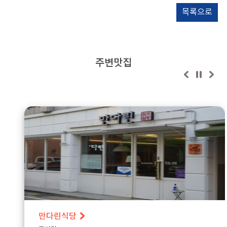
목록으로
주변맛집
만다린식당