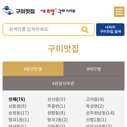
내위치
구미맛집 검색
구미맛집
#읍면동별
#테마별
#관광지주변
전체(76)
선산읍(3)
고아읍(4)
산동읍(6)
무을면(1)
옥성면(2)
송정동(17)
원평동(8)
선주원남동(14)
형곡1동(1)
형곡2동(2)
신평1동(1)
비산동(1)
공단동(2)
상모사곡동(2)