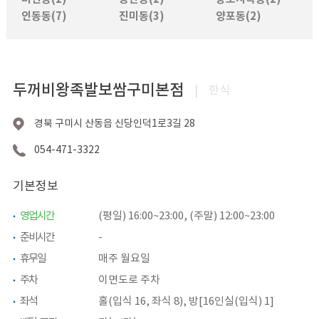
인동동(7)
진미동(3)
양포동(2)
두꺼비왕족발보쌈구미본점
|
한식
경북 구미시 산동읍 신당인덕1로3길 28
054-471-3322
기본정보
영업시간
(평일) 16:00~23:00, (주말) 12:00~23:00
준비시간
-
휴무일
매주 월요일
주차
이면도로 주차
좌석
홀(입식 16, 좌식 8), 방[16인실(입식) 1]