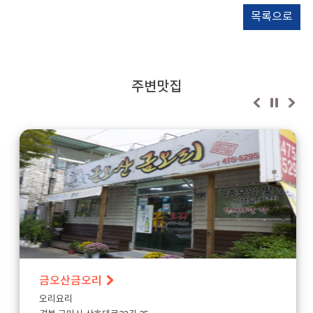
목록으로
주변맛집
금오산금오리
오리요리