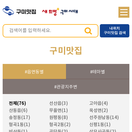
내위치
구미맛집 검색
구미맛집
#읍면동별
#테마별
#관광지주변
전체(76)
선산읍(3)
고아읍(4)
산동읍(6)
무을면(1)
옥성면(2)
송정동(17)
원평동(8)
선주원남동(14)
형곡1동(1)
형곡2동(2)
신평1동(1)
비산동(1)
공단동(2)
상모사곡동(2)