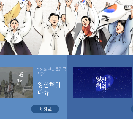
'1908년 서울진공
작전'
왕산허위
다큐
자세히보기