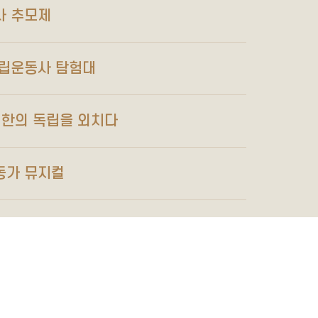
사 추모제
독립운동사 탐험대
대한의 독립을 외치다
동가 뮤지컬