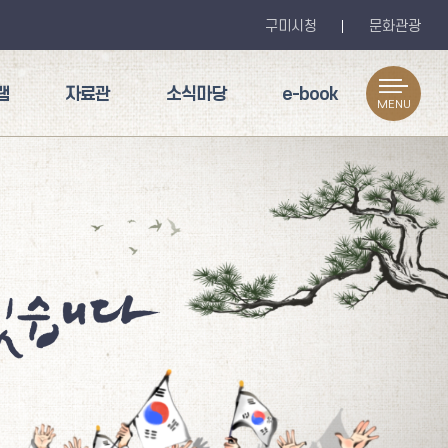
구미시청
문화관광
램
자료관
소식마당
e-book
MENU