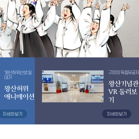
'왕산허위선생 일
구미의 독립유공자
대기'
왕산기념관
왕산허위
VR 둘러보
애니메이션
기
자세히보기
자세히보기