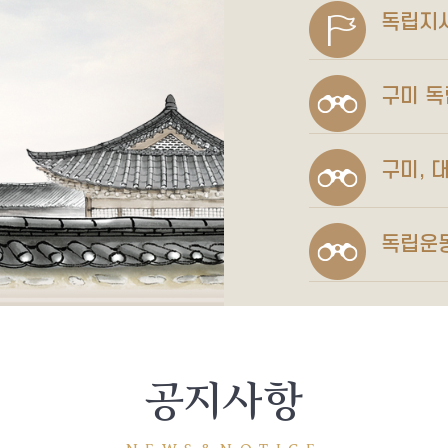
독립지
구미 
구미, 
독립운
공지사항