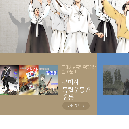
구미시 e독립운동기념
관 카툰 1
구미시
독립운동가
웹툰
자세히보기