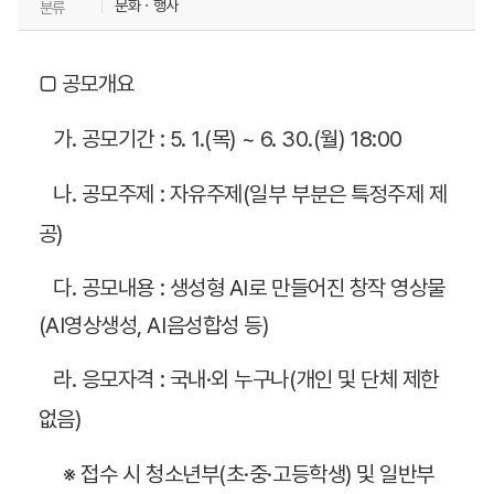
행
문화ㆍ행사
분류
정
□ 공모개요
알
림
가. 공모기간 : 5. 1.(목) ~ 6. 30.(월) 18:00
>
나. 공모주제 : 자유주제(일부 부분은 특정주제 제
공
공)
지
사
다. 공모내용 : 생성형 AI로 만들어진 창작 영상물
항
(AI영상생성, AI음성합성 등)
(전
라. 응모자격 : 국내·외 누구나(개인 및 단체 제한
부
없음)
서
공
※ 접수 시 청소년부(초·중·고등학생) 및 일반부