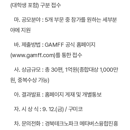
통)
(대학생 포함) 구분 접수
게
마. 공모분야 : 5개 부문 중 참가를 원하는 세부분
시
야에 지원
글
상
바. 제출방법 : GAMFF 공식 홈페이지
세
(www.gamff.com)를 통한 접수
보
사. 상금규모 : 총 30편, 1억원(종합대상 1,000만
기
원, 중복수상 가능)
아. 결과발표 : 홈페이지 게재 및 개별통보
자. 시 상 식 : 9. 12.(금) / 구미코
차. 문의전화 : 경북테크노파크 메타버스융합진흥