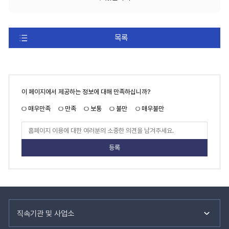
목록
페
이 페이지에서 제공하는 정보에 대해 만족하십니까?
이
지
만
매우만족
만족
보통
불만
매우불만
족
도
페
이
지
만
족
도
평
가
입
력
관
련
직속기관 및 사업소
기