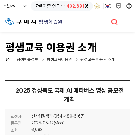
열
7
월 기준
인구 수
402,691
명
포털사이트
기
평생학습원
평생교육 이용권 소개
평생학습정보
평생교육이용권
평생교육 이용권 소개
대
2025 경상북도 국제 AI 메타버스 영상 공모전
표
개최
포
털
신산업정책과 (054-480-6167)
작성자
2025-05-12(Mon)
등록일
>
6,093
조회