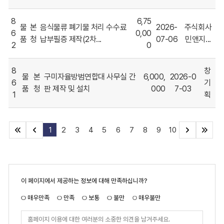
8
6,75
물
본
음식물류 폐기물 처리 수수료
2026-
주식회사
6
0,00
품
청
납부필증 제작(2차...
07-06
민앤지...
2
0
8
창
물
본
구미자율방범연합대 사무실 간
6,000,
2026-0
6
기
품
청
판 제작 및 설치
000
7-03
1
획
1
2
3
4
5
6
7
8
9
10
페
이 페이지에서 제공하는 정보에 대해 만족하십니까?
이
지
만
매우만족
만족
보통
불만
매우불만
족
도
페
이