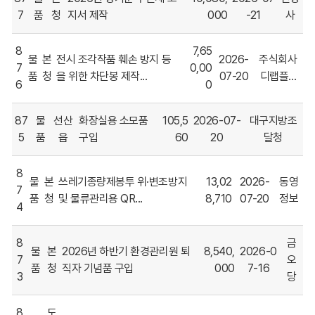
황
7
품
청
지서 제작
000
-21
사
에
대
8
7,65
해
물
본
전시 조각작품 훼손 방지 등
2026-
주식회사
7
0,00
번
품
청
을 위한 차단봉 제작...
07-20
디랩플...
6
0
호,
구
분,
87
물
선산
화장실용 소모품
105,5
2026-07-
대구지방조
계
5
품
읍
구입
60
20
달청
약
관
8
물
본
쓰레기종량제봉투 위·변조방지
13,02
2026-
동영
서,
7
계
품
청
및 물류관리용 QR...
8,710
07-20
정보
4
약
명,
8
금
계
물
본
2026년 하반기 환경관리원 퇴
8,540,
2026-0
약
7
오
품
청
직자 기념품 구입
000
7-16
금
3
당
액,
계
8
도