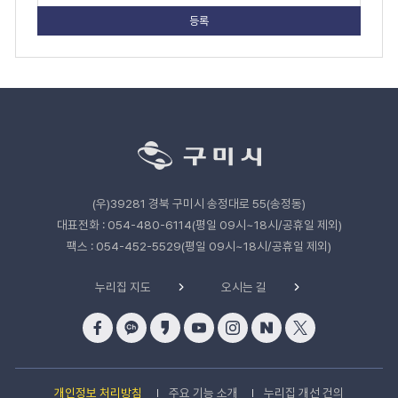
지
만
족
도
평
가
입
력
관
련
기
관
(우)39281 경북 구미시 송정대로 55(송정동)
바
로
대표전화 : 054-480-6114(평일 09시~18시/공휴일 제외)
가
팩스 : 054-452-5529(평일 09시~18시/공휴일 제외)
기
누리집 지도
오시는 길
개인정보 처리방침
주요 기능 소개
누리집 개선 건의