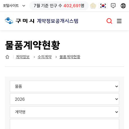
열
7
월 기준
인구 수
402,691
명
포털사이트
기
계약정보공개시스템
물품계약현황
계약정보
수의계약
물품계약현황
검
검
색
색
제
영
검
목
역
색
선
년
검
택
도
색
항
선
영
검
목
택
역
색