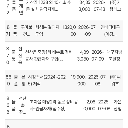
물
가산리 1238 외 10개소 수
34,35
2026-
(주)가
약
7
개
일,
품
문 설치 관급자재...
3,000
07-13
람테크
2
면
도
급
8
물
구미보
체성분 결과지
1,320,0
2026-07
인바디대구
업
체
71
품
건...
구입
00
-09
(이강...
로
구
8
선
물
선산읍 죽장1리 배수로 정비
4,89
2026-
대구지방
분
7
산
품
공사 관급자재 구입(...
3,080
07-09
조달청
하
0
읍
여
나
86
물
본
시정백서(2024~202
19,900,
2026-07
(주)씨
타
9
품
청
5) 제작
000
-08
워즈
내
는
표
8
선산
물
고아읍 대망2리 농로 정비공
2,06
2026-
가은
입
6
출
품
사-관급자재(집수정,...
0,000
07-08
산업
니
8
장...
다.
8