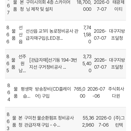
물
본
구미시의회 4층 스카이어
18,700,
2026-0
태광제
6
품
청
닝 제작 및 설치
000
7-07
이티
7
8
선
7,74
물
선산읍 교1리 농로정비공사 관
2026-
대구지방
6
산
1,58
품
급자재구입(LED경...
07-07
조달청
6
읍
0
8
선주
3,73
물
[관급자재]선기동 194-3번
2026-
대구지방
6
원
5,40
품
지선 구거정비공사 ...
07-07
조달청
5
남...
0
8
물
평생학
방송장비(CD플레이
765,0
2026-07
주식회사
6
품
습...
어) 구입
00
-06
다윈
4
8
물
본
구미천 물순환펌프 정비공사
55,36
2026-0
(주)그
6
품
청
관급자재 구입 - 수...
2,960
7-06
린텍
3