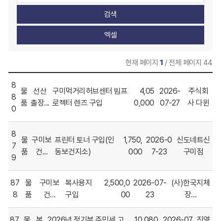
항
선
값
목
택
입
항
력
목
현재 페이지
1
/ 전체 페이지 44
계
8
약
물
선산
구미먹거리허브센터 빔프
4,05
2026-
주식회
8
현
품
출장...
로젝터 렌즈 구입
0,000
07-27
사 다윈
0
황
중
에
8
물
구미보
프린터 토너 구입(인
1,750,
2026-0
신도네트신
서
7
품
건...
동보건지소)
000
7-23
구미점
물
9
품
계
87
물
구미보
복사용지
2,500,0
2026-07-
(사)한국지체
약
8
품
건...
구입
00
23
장...
현
황
현
87
물
본
2026년 정기분 주민세 고
10,080,
2026-07
진영