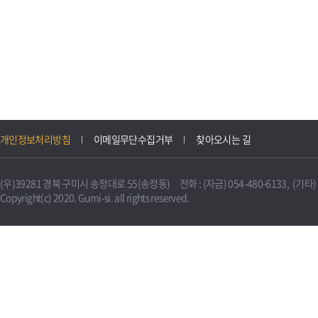
개인정보처리방침
이메일무단수집거부
찾아오시는 길
(우)39281 경북 구미시 송정대로 55(송정동) 전화 : (자금) 054-480-6133, (기타) 0
Copyright(c) 2020. Gumi-si. all rights reserved.