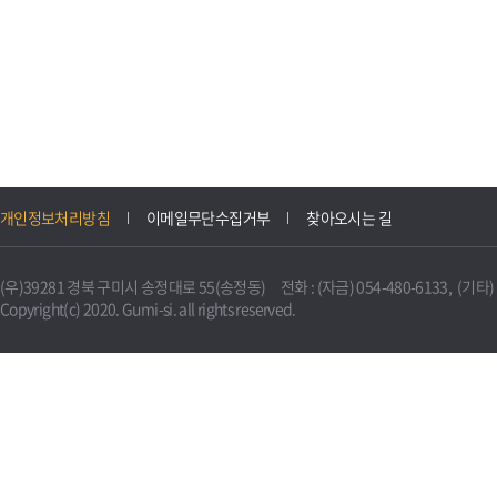
개인정보처리방침
이메일무단수집거부
찾아오시는 길
(우)39281 경북 구미시 송정대로 55(송정동) 전화 : (자금) 054-480-6133, (기타) 0
Copyright(c) 2020. Gumi-si. all rights reserved.