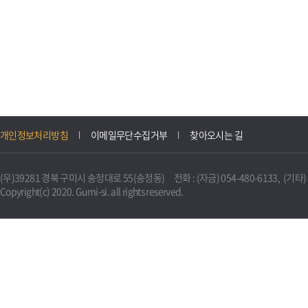
개인정보처리방침
이메일무단수집거부
찾아오시는 길
(우)39281 경북 구미시 송정대로 55(송정동) 전화 : (자금) 054-480-6133, (기타) 0
Copyright(c) 2020. Gumi-si. all rights reserved.