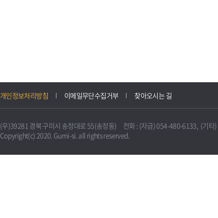
개인정보처리방침
이메일무단수집거부
찾아오시는 길
(우)39281 경북 구미시 송정대로 55(송정동) 전화 : (자금) 054-480-6133, (기타) 0
Copyright(c) 2020. Gumi-si. all rights reserved.