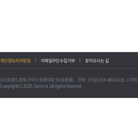
개인정보처리방침
이메일무단수집거부
찾아오시는 길
(우)39281 경북 구미시 송정대로 55(송정동) 전화 : (자금) 054-480-6133, (기타) 0
Copyright(c) 2020. Gumi-si. all rights reserved.