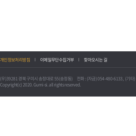
개인정보처리방침
이메일무단수집거부
찾아오시는 길
(우)39281 경북 구미시 송정대로 55(송정동) 전화 : (자금) 054-480-6133, (기타) 0
Copyright(c) 2020. Gumi-si. all rights reserved.